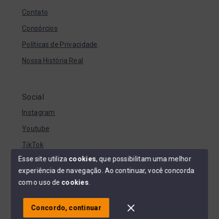
Contato
Consórcios
Políticas de Privacidade
Nossa História Real
Social
Instagram
Youtube
TikTok
Esse site utiliza
cookies
, que possibilitam uma melhor
experiência de navegação.
Ao continuar, você concorda
Estamos disponíveis para te ajudar.
com o uso de
cookies
.
© Copyright 2026 - EVANDRO FERNANDEZ IMOVEIS | CRECI
042470-J - Todos os direitos reservados
Concordo, continuar
SITE PARA IMOBILIARIA