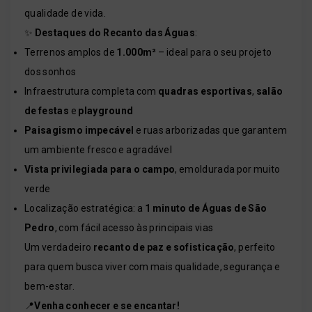
qualidade de vida.
✨
Destaques do Recanto das Águas
:
Terrenos amplos de
1.000m²
– ideal para o seu projeto
dos sonhos
Infraestrutura completa com
quadras esportivas
,
salão
de festas
e
playground
Paisagismo impecável
e ruas arborizadas que garantem
um ambiente fresco e agradável
Vista privilegiada para o campo
, emoldurada por muito
verde
Localização estratégica: a
1 minuto de Águas de São
Pedro
, com fácil acesso às principais vias
Um verdadeiro
recanto de paz e sofisticação
, perfeito
para quem busca viver com mais qualidade, segurança e
bem-estar.
📍
Venha conhecer e se encantar!