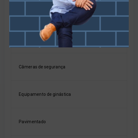
Bicicletário
Campo de futebol gramado
Câmeras de segurança
Equipamento de ginástica
Pavimentado