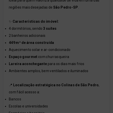
ideal para quem valoriza qualidade de vida em uma das
regiões mais desejadas de
São Pedro-SP
.
✨
Características do imóvel:
4 dormitórios, sendo
3 suítes
2 banheiros adicionais
449 m² de área construída
Aquecimento solar e ar-condicionado
Espaço gourmet
com churrasqueira
Lareira aconchegante
para os dias mais frios
Ambientes amplos, bem ventilados e iluminados
📍
Localização estratégica no Colinas de São Pedro
,
com fácil acesso a:
Bancos
Escolas e universidades