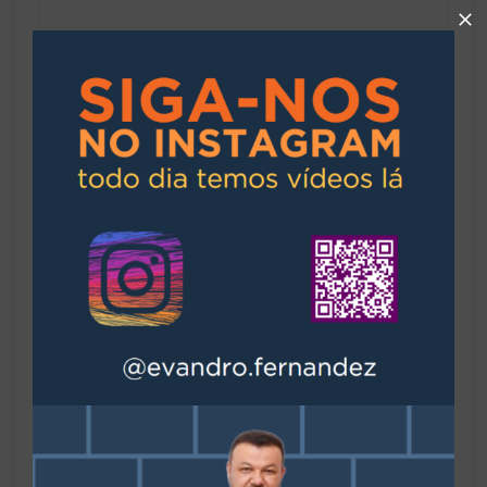
Perto de transporte público
Perto de vias de acesso
Rua asfaltada
Sala de jantar
Sistema de alarme