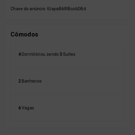
Chave do anúncio: tUayaB6lRBcobDBd
Cômodos
4
Dormitórios, sendo
3
Suítes
2
Banheiros
6
Vagas