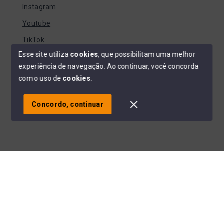
Instagram
Youtube
TikTok
Esse site utiliza
cookies
, que possibilitam uma melhor
experiência de navegação.
Ao continuar, você concorda
com o uso de
cookies
.
© Copyright 2026 - EVANDRO FERNANDEZ IMOVEIS | CRECI
042470-J - Todos os direitos reservados
Concordo, continuar
SITE PARA IMOBILIARIA
Início
Histórico
Favoritos