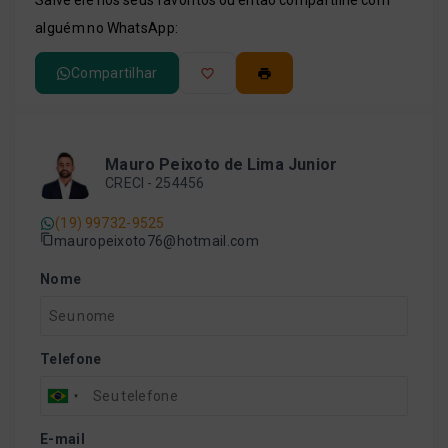
Salve ele nos seus favoritos ou então compartilhe com
alguém no WhatsApp:
Compartilhar
Mauro Peixoto de Lima Junior
CRECI -
254456
(19) 99732-9525
mauropeixoto76@hotmail.com
Nome
Telefone
E-mail