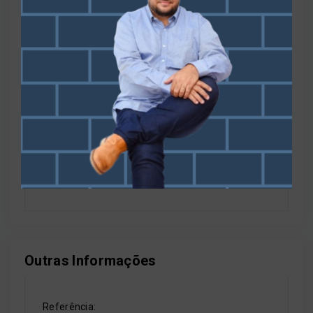
públicos essenciais
Área de lazer
Área de serviço
Outras Informações
Referência: